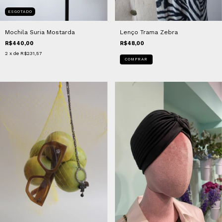
ESGOTADO
Mochila Suria Mostarda
Lenço Trama Zebra
R$440,00
R$48,00
2
x de
R$231,57
COMPRAR