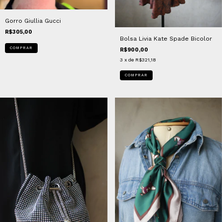
Gorro Giullia Gucci
R$305,00
Bolsa Livia Kate Spade Bicolor
R$900,00
3
x de
R$321,18
COMPRAR