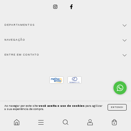
DEPARTAMENTOS
NAVEGAÇÃO
ENTRE EM CONTATO
Ao navegar por este site
você aceita o uso de cookies
para agilizar
ENTENDI
Copyright Trama Roupas Livres - 47756469000132 - 2026. Todos os direitos
a sua experiência de compra.
reservados.
0