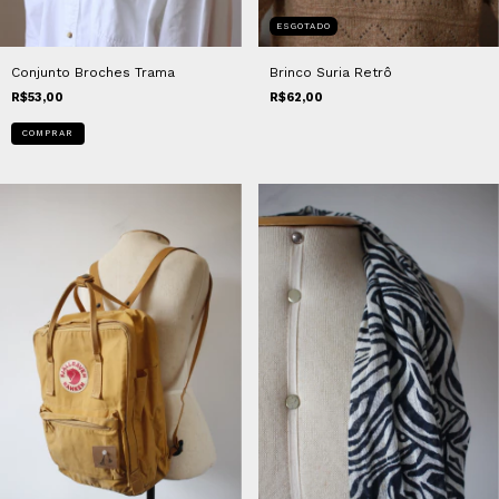
ESGOTADO
Conjunto Broches Trama
Brinco Suria Retrô
R$53,00
R$62,00
COMPRAR