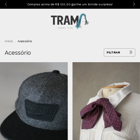
Compras acima de R$ 120,00 ganhe um brinde surpresa!
Início
.
Acessório
Acessório
FILTRAR