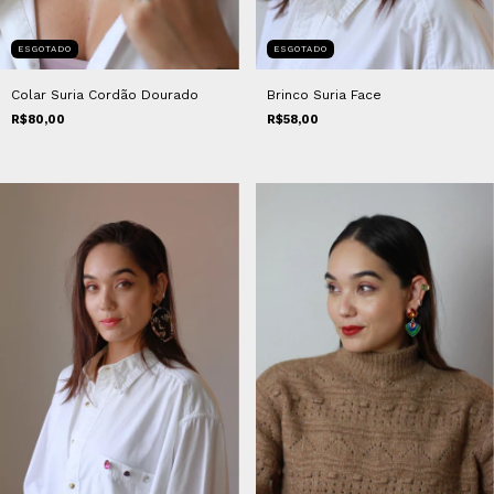
ESGOTADO
ESGOTADO
Brinco Suria Face
Colar Suria Cordão Dourado
R$58,00
R$80,00