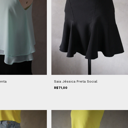
enta
Saia Jéssica Preta Social
R$71,00