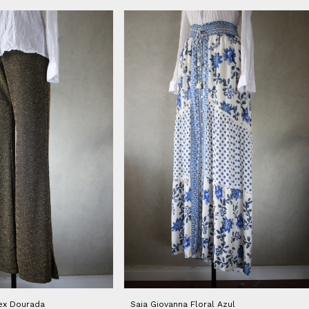
rex Dourada
Saia Giovanna Floral Azul