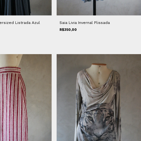
ersized Listrada Azul
Saia Livia Invernal Plissada
R$350,00