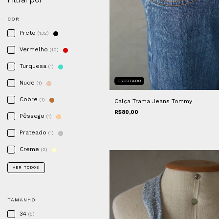
COR
Preto
(132)
Vermelho
(10)
Turquesa
(1)
ESGOTADO
Nude
(1)
Cobre
(1)
Calça Trama Jeans Tommy
R$80,00
Pêssego
(1)
Prateado
(1)
Creme
(2)
VER TODOS
TAMANHO
34
(5)