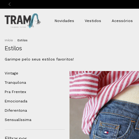
Novidades
Vestidos
Acessórios
Início
.
Estilos
Estilos
Garimpe pelo seus estilos favoritos!
Vintage
Tranquilona
Pra Frentex
Emocionada
Diferentona
Sensualíssima
Filtrar por