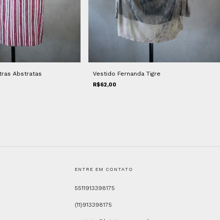
tras Abstratas
Vestido Fernanda Tigre
R$62,00
ENTRE EM CONTATO
5511913398175
(11)913398175