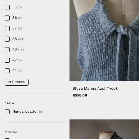
35
(7)
36
(21)
37
(5)
38
(33)
40
(18)
42
(2)
44
(4)
VER TODOS
Blusa Marina Azul Tricot
R$58,00
FLAG
Nunca Usado
(18)
MARCA