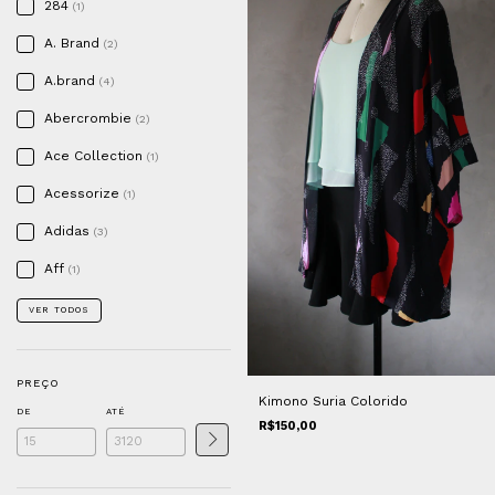
284
(1)
A. Brand
(2)
A.brand
(4)
Abercrombie
(2)
Ace Collection
(1)
Acessorize
(1)
Adidas
(3)
Aff
(1)
VER TODOS
PREÇO
Kimono Suria Colorido
DE
ATÉ
R$150,00