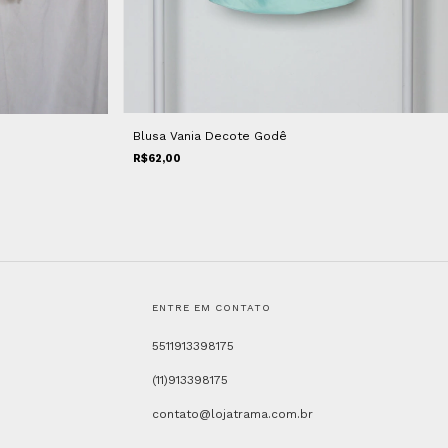
Blusa Vania Decote Godê
R$62,00
ENTRE EM CONTATO
5511913398175
(11)913398175
contato@lojatrama.com.br