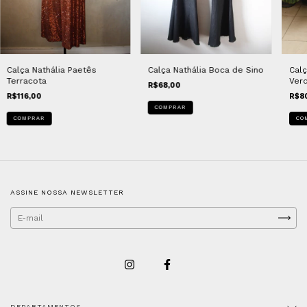
Calça Nathália Paetês
Calça Nathália Boca de Sino
Calç
Terracota
Ver
R$68,00
R$116,00
R$8
COMPRAR
COMPRAR
CO
ASSINE NOSSA NEWSLETTER
DEPARTAMENTOS