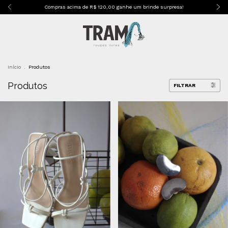
Compras acima de R$ 120,00 ganhe um brinde surpresa!
Início
.
Produtos
Produtos
FILTRAR