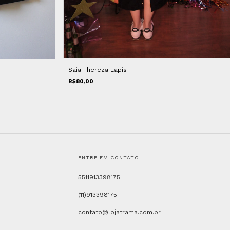
Saia Thereza Lapis
R$80,00
ENTRE EM CONTATO
5511913398175
(11)913398175
contato@lojatrama.com.br